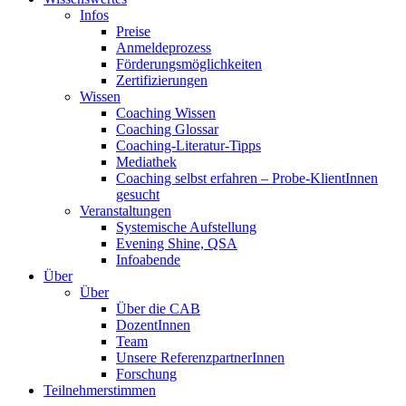
Infos
Preise
Anmeldeprozess
Förderungsmöglichkeiten
Zertifizierungen
Wissen
Coaching Wissen
Coaching Glossar
Coaching-Literatur-Tipps
Mediathek
Coaching selbst erfahren – Probe-KlientInnen
gesucht
Veranstaltungen
Systemische Aufstellung
Evening Shine, QSA
Infoabende
Über
Über
Über die CAB
DozentInnen
Team
Unsere ReferenzpartnerInnen
Forschung
Teilnehmerstimmen