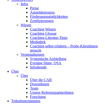
Infos
Preise
Anmeldeprozess
Förderungsmöglichkeiten
Zertifizierungen
Wissen
Coaching Wissen
Coaching Glossar
Coaching-Literatur-Tipps
Mediathek
Coaching selbst erfahren – Probe-KlientInnen
gesucht
Veranstaltungen
Systemische Aufstellung
Evening Shine, QSA
Infoabende
Über
Über
Über die CAB
DozentInnen
Team
Unsere ReferenzpartnerInnen
Forschung
Teilnehmerstimmen