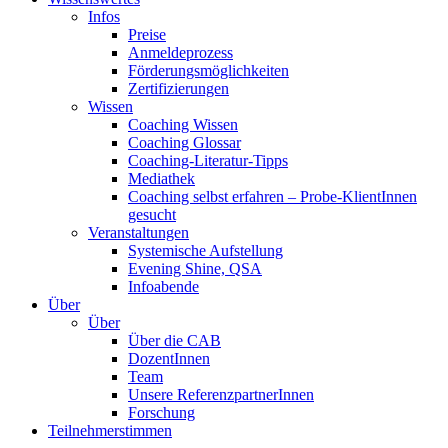
Infos
Preise
Anmeldeprozess
Förderungsmöglichkeiten
Zertifizierungen
Wissen
Coaching Wissen
Coaching Glossar
Coaching-Literatur-Tipps
Mediathek
Coaching selbst erfahren – Probe-KlientInnen
gesucht
Veranstaltungen
Systemische Aufstellung
Evening Shine, QSA
Infoabende
Über
Über
Über die CAB
DozentInnen
Team
Unsere ReferenzpartnerInnen
Forschung
Teilnehmerstimmen