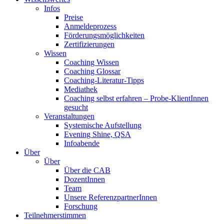
Infos
Preise
Anmeldeprozess
Förderungsmöglichkeiten
Zertifizierungen
Wissen
Coaching Wissen
Coaching Glossar
Coaching-Literatur-Tipps
Mediathek
Coaching selbst erfahren – Probe-KlientInnen
gesucht
Veranstaltungen
Systemische Aufstellung
Evening Shine, QSA
Infoabende
Über
Über
Über die CAB
DozentInnen
Team
Unsere ReferenzpartnerInnen
Forschung
Teilnehmerstimmen