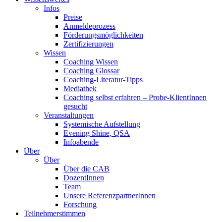
Infos
Preise
Anmeldeprozess
Förderungsmöglichkeiten
Zertifizierungen
Wissen
Coaching Wissen
Coaching Glossar
Coaching-Literatur-Tipps
Mediathek
Coaching selbst erfahren – Probe-KlientInnen
gesucht
Veranstaltungen
Systemische Aufstellung
Evening Shine, QSA
Infoabende
Über
Über
Über die CAB
DozentInnen
Team
Unsere ReferenzpartnerInnen
Forschung
Teilnehmerstimmen