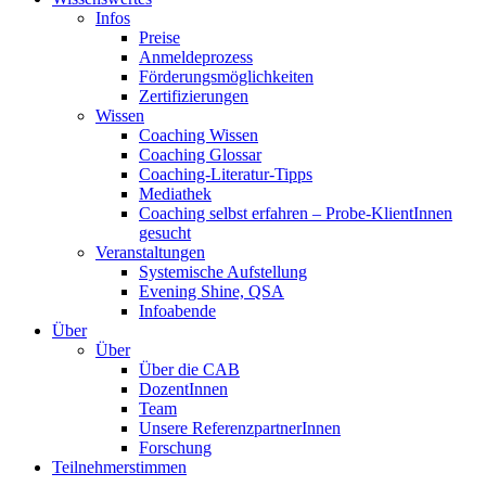
Infos
Preise
Anmeldeprozess
Förderungsmöglichkeiten
Zertifizierungen
Wissen
Coaching Wissen
Coaching Glossar
Coaching-Literatur-Tipps
Mediathek
Coaching selbst erfahren – Probe-KlientInnen
gesucht
Veranstaltungen
Systemische Aufstellung
Evening Shine, QSA
Infoabende
Über
Über
Über die CAB
DozentInnen
Team
Unsere ReferenzpartnerInnen
Forschung
Teilnehmerstimmen