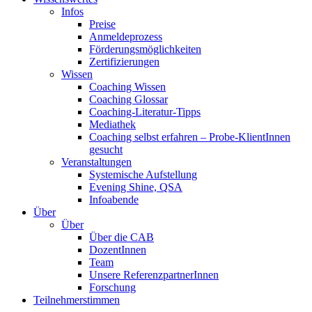
Infos
Preise
Anmeldeprozess
Förderungsmöglichkeiten
Zertifizierungen
Wissen
Coaching Wissen
Coaching Glossar
Coaching-Literatur-Tipps
Mediathek
Coaching selbst erfahren – Probe-KlientInnen
gesucht
Veranstaltungen
Systemische Aufstellung
Evening Shine, QSA
Infoabende
Über
Über
Über die CAB
DozentInnen
Team
Unsere ReferenzpartnerInnen
Forschung
Teilnehmerstimmen