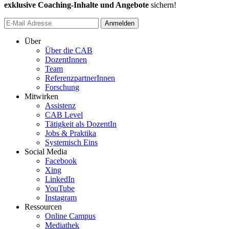
exklusive Coaching-Inhalte und Angebote
sichern!
Anmelden
Über
Über die CAB
DozentInnen
Team
ReferenzpartnerInnen
Forschung
Mitwirken
Assistenz
CAB Level
Tätigkeit als DozentIn
Jobs & Praktika
Systemisch Eins
Social Media
Facebook
Xing
LinkedIn
YouTube
Instagram
Ressourcen
Online Campus
Mediathek