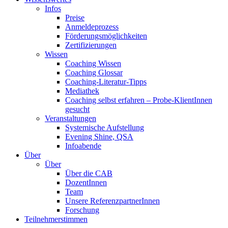
Infos
Preise
Anmeldeprozess
Förderungsmöglichkeiten
Zertifizierungen
Wissen
Coaching Wissen
Coaching Glossar
Coaching-Literatur-Tipps
Mediathek
Coaching selbst erfahren – Probe-KlientInnen
gesucht
Veranstaltungen
Systemische Aufstellung
Evening Shine, QSA
Infoabende
Über
Über
Über die CAB
DozentInnen
Team
Unsere ReferenzpartnerInnen
Forschung
Teilnehmerstimmen