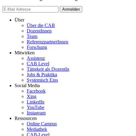
Anmelden
Über
Über die CAB
DozentInnen
Team
ReferenzpartnerInnen
Forschung
Mitwirken
Assistenz
CAB Level
Tätigkeit als DozentIn
Jobs & Praktika
Systemisch Eins
Social Media
Facebook
Xing
LinkedIn
YouTube
Instagram
Ressourcen
Online Campus
Mediathek
CAB-Level