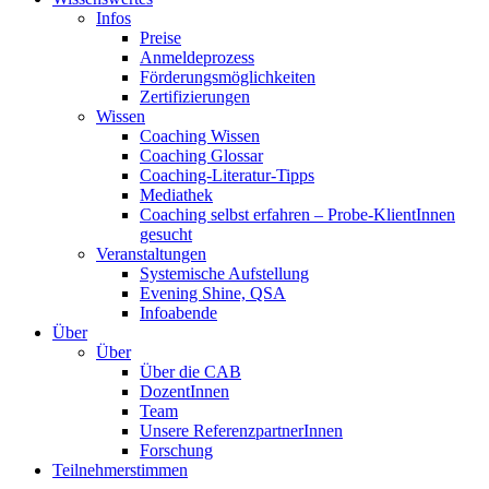
Infos
Preise
Anmeldeprozess
Förderungsmöglichkeiten
Zertifizierungen
Wissen
Coaching Wissen
Coaching Glossar
Coaching-Literatur-Tipps
Mediathek
Coaching selbst erfahren – Probe-KlientInnen
gesucht
Veranstaltungen
Systemische Aufstellung
Evening Shine, QSA
Infoabende
Über
Über
Über die CAB
DozentInnen
Team
Unsere ReferenzpartnerInnen
Forschung
Teilnehmerstimmen