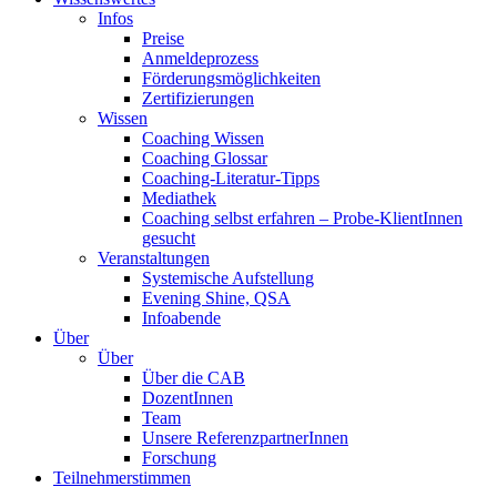
Infos
Preise
Anmeldeprozess
Förderungsmöglichkeiten
Zertifizierungen
Wissen
Coaching Wissen
Coaching Glossar
Coaching-Literatur-Tipps
Mediathek
Coaching selbst erfahren – Probe-KlientInnen
gesucht
Veranstaltungen
Systemische Aufstellung
Evening Shine, QSA
Infoabende
Über
Über
Über die CAB
DozentInnen
Team
Unsere ReferenzpartnerInnen
Forschung
Teilnehmerstimmen