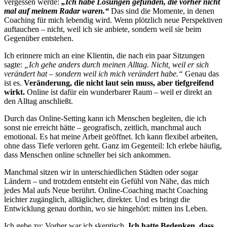
vergessen werde:
„Ich habe Lösungen gefunden, die vorher nicht
mal auf meinem Radar waren.“
Das sind die Momente, in denen
Coaching für mich lebendig wird. Wenn plötzlich neue Perspektiven
auftauchen – nicht, weil ich sie anbiete, sondern weil sie beim
Gegenüber entstehen.
Ich erinnere mich an eine Klientin, die nach ein paar Sitzungen
sagte:
„Ich gehe anders durch meinen Alltag. Nicht, weil er sich
verändert hat – sondern weil ich mich verändert habe.“
Genau das
ist es.
Veränderung, die nicht laut sein muss, aber tiefgreifend
wirkt.
Online ist dafür ein wunderbarer Raum – weil er direkt an
den Alltag anschließt.
Durch das Online-Setting kann ich Menschen begleiten, die ich
sonst nie erreicht hätte – geografisch, zeitlich, manchmal auch
emotional. Es hat meine Arbeit geöffnet. Ich kann flexibel arbeiten,
ohne dass Tiefe verloren geht. Ganz im Gegenteil: Ich erlebe häufig,
dass Menschen online schneller bei sich ankommen.
Manchmal sitzen wir in unterschiedlichen Städten oder sogar
Ländern – und trotzdem entsteht ein Gefühl von Nähe, das mich
jedes Mal aufs Neue berührt. Online-Coaching macht Coaching
leichter zugänglich, alltäglicher, direkter. Und es bringt die
Entwicklung genau dorthin, wo sie hingehört: mitten ins Leben.
Ich gebe zu: Vorher war ich skeptisch.
Ich hatte Bedenken, dass