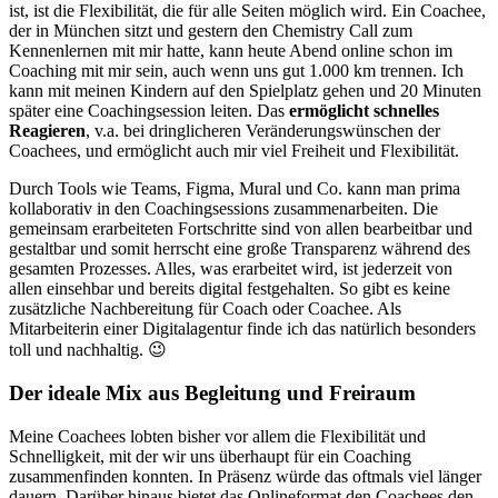
ist, ist die Flexibilität, die für alle Seiten möglich wird. Ein Coachee,
der in München sitzt und gestern den Chemistry Call zum
Kennenlernen mit mir hatte, kann heute Abend online schon im
Coaching mit mir sein, auch wenn uns gut 1.000 km trennen. Ich
kann mit meinen Kindern auf den Spielplatz gehen und 20 Minuten
später eine Coachingsession leiten. Das
ermöglicht schnelles
Reagieren
, v.a. bei dringlicheren Veränderungswünschen der
Coachees, und ermöglicht auch mir viel Freiheit und Flexibilität.
Durch Tools wie Teams, Figma, Mural und Co. kann man prima
kollaborativ in den Coachingsessions zusammenarbeiten. Die
gemeinsam erarbeiteten Fortschritte sind von allen bearbeitbar und
gestaltbar und somit herrscht eine große Transparenz während des
gesamten Prozesses. Alles, was erarbeitet wird, ist jederzeit von
allen einsehbar und bereits digital festgehalten. So gibt es keine
zusätzliche Nachbereitung für Coach oder Coachee. Als
Mitarbeiterin einer Digitalagentur finde ich das natürlich besonders
toll und nachhaltig. 😉
Der ideale Mix aus Begleitung und Freiraum
Meine Coachees lobten bisher vor allem die Flexibilität und
Schnelligkeit, mit der wir uns überhaupt für ein Coaching
zusammenfinden konnten. In Präsenz würde das oftmals viel länger
dauern. Darüber hinaus bietet das Onlineformat den Coachees den