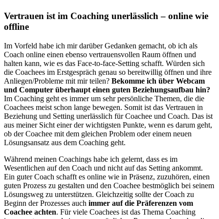
Vertrauen ist im Coaching unerlässlich – online wie
offline
Im Vorfeld habe ich mir darüber Gedanken gemacht, ob ich als
Coach online einen ebenso vertrauensvollen Raum öffnen und
halten kann, wie es das Face-to-face-Setting schafft. Würden sich
die Coachees im Erstgespräch genau so bereitwillig öffnen und ihre
Anliegen/Probleme mit mir teilen?
Bekomme ich über Webcam
und Computer überhaupt einen guten Beziehungsaufbau hin?
Im Coaching geht es immer um sehr persönliche Themen, die die
Coachees meist schon lange bewegen. Somit ist das Vertrauen in
Beziehung und Setting unerlässlich für Coachee und Coach. Das ist
aus meiner Sicht einer der wichtigsten Punkte, wenn es darum geht,
ob der Coachee mit dem gleichen Problem oder einem neuen
Lösungsansatz aus dem Coaching geht.
Während meinen Coachings habe ich gelernt, dass es im
Wesentlichen auf den Coach und nicht auf das Setting ankommt.
Ein guter Coach schafft es online wie in Präsenz, zuzuhören, einen
guten Prozess zu gestalten und den Coachee bestmöglich bei seinem
Lösungsweg zu unterstützen. Gleichzeitig sollte der Coach zu
Beginn der Prozesses auch
immer auf die Präferenzen vom
Coachee achten
. Für viele Coachees ist das Thema Coaching