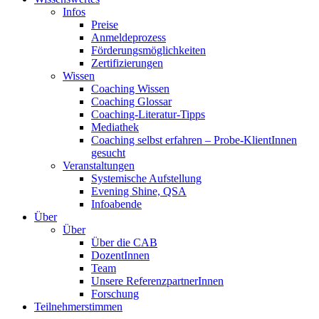
Infos
Preise
Anmeldeprozess
Förderungsmöglichkeiten
Zertifizierungen
Wissen
Coaching Wissen
Coaching Glossar
Coaching-Literatur-Tipps
Mediathek
Coaching selbst erfahren – Probe-KlientInnen
gesucht
Veranstaltungen
Systemische Aufstellung
Evening Shine, QSA
Infoabende
Über
Über
Über die CAB
DozentInnen
Team
Unsere ReferenzpartnerInnen
Forschung
Teilnehmerstimmen