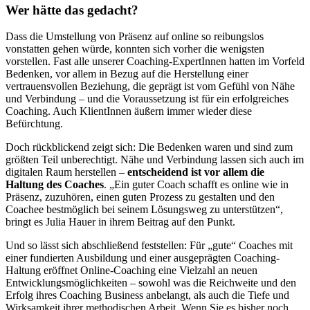
Wer hätte das gedacht?
Dass die Umstellung von Präsenz auf online so reibungslos
vonstatten gehen würde, konnten sich vorher die wenigsten
vorstellen. Fast alle unserer Coaching-ExpertInnen hatten im Vorfeld
Bedenken, vor allem in Bezug auf die Herstellung einer
vertrauensvollen Beziehung, die geprägt ist vom Gefühl von Nähe
und Verbindung – und die Voraussetzung ist für ein erfolgreiches
Coaching. Auch KlientInnen äußern immer wieder diese
Befürchtung.
Doch rückblickend zeigt sich: Die Bedenken waren und sind zum
größten Teil unberechtigt. Nähe und Verbindung lassen sich auch im
digitalen Raum herstellen –
entscheidend ist vor allem die
Haltung des Coaches
. „Ein guter Coach schafft es online wie in
Präsenz, zuzuhören, einen guten Prozess zu gestalten und den
Coachee bestmöglich bei seinem Lösungsweg zu unterstützen“,
bringt es Julia Hauer in ihrem Beitrag auf den Punkt.
Und so lässt sich abschließend feststellen: Für „gute“ Coaches mit
einer fundierten Ausbildung und einer ausgeprägten Coaching-
Haltung eröffnet Online-Coaching eine Vielzahl an neuen
Entwicklungsmöglichkeiten – sowohl was die Reichweite und den
Erfolg ihres Coaching Business anbelangt, als auch die Tiefe und
Wirksamkeit ihrer methodischen Arbeit. Wenn Sie es bisher noch