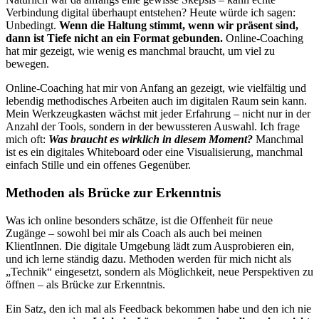
Verbindung digital überhaupt entstehen? Heute würde ich sagen:
Unbedingt.
Wenn die Haltung stimmt, wenn wir präsent sind,
dann ist Tiefe nicht an ein Format gebunden.
Online-Coaching
hat mir gezeigt, wie wenig es manchmal braucht, um viel zu
bewegen.
Online-Coaching hat mir von Anfang an gezeigt, wie vielfältig und
lebendig methodisches Arbeiten auch im digitalen Raum sein kann.
Mein Werkzeugkasten wächst mit jeder Erfahrung – nicht nur in der
Anzahl der Tools, sondern in der bewussteren Auswahl. Ich frage
mich oft:
Was braucht es wirklich in diesem Moment?
Manchmal
ist es ein digitales Whiteboard oder eine Visualisierung, manchmal
einfach Stille und ein offenes Gegenüber.
Methoden als Brücke zur Erkenntnis
Was ich online besonders schätze, ist die Offenheit für neue
Zugänge – sowohl bei mir als Coach als auch bei meinen
KlientInnen. Die digitale Umgebung lädt zum Ausprobieren ein,
und ich lerne ständig dazu. Methoden werden für mich nicht als
„Technik“ eingesetzt, sondern als Möglichkeit, neue Perspektiven zu
öffnen – als Brücke zur Erkenntnis.
Ein Satz, den ich mal als Feedback bekommen habe und den ich nie