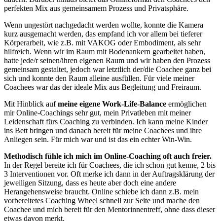
perfekten Mix aus gemeinsamem Prozess und Privatsphäre.
Wenn ungestört nachgedacht werden wollte, konnte die Kamera
kurz ausgemacht werden, das empfand ich vor allem bei tieferer
Körperarbeit, wie z.B. mit VAKOG oder Embodiment, als sehr
hilfreich. Wenn wir im Raum mit Bodenankern gearbeitet haben,
hatte jede/r seinen/ihren eigenen Raum und wir haben den Prozess
gemeinsam gestaltet, jedoch war letztlich der/die Coachee ganz bei
sich und konnte den Raum alleine ausfüllen. Für viele meiner
Coachees war das der ideale Mix aus Begleitung und Freiraum.
Mit Hinblick auf
meine eigene Work-Life-Balance
ermöglichen
mir Online-Coachings sehr gut, mein Privatleben mit meiner
Leidenschaft fürs Coaching zu verbinden. Ich kann meine Kinder
ins Bett bringen und danach bereit für meine Coachees und ihre
Anliegen sein. Für mich war und ist das ein echter Win-Win.
Methodisch fühle ich mich im Online-Coaching oft auch freier.
In der Regel bereite ich für Coachees, die ich schon gut kenne, 2 bis
3 Interventionen vor. Oft merke ich dann in der Auftragsklärung der
jeweiligen Sitzung, dass es heute aber doch eine andere
Herangehensweise braucht. Online schiebe ich dann z.B. mein
vorbereitetes Coaching Wheel schnell zur Seite und mache den
Coachee und mich bereit für den Mentorinnentreff, ohne dass dieser
etwas davon merkt.