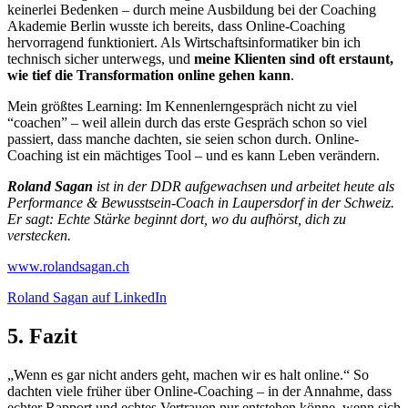
keinerlei Bedenken – durch meine Ausbildung bei der Coaching
Akademie Berlin wusste ich bereits, dass Online-Coaching
hervorragend funktioniert. Als Wirtschaftsinformatiker bin ich
technisch sicher unterwegs, und
meine Klienten sind oft erstaunt,
wie tief die Transformation online gehen kann
.
Mein größtes Learning: Im Kennenlerngespräch nicht zu viel
“coachen” – weil allein durch das erste Gespräch schon so viel
passiert, dass manche dachten, sie seien schon durch. Online-
Coaching ist ein mächtiges Tool – und es kann Leben verändern.
Roland Sagan
ist in der DDR aufgewachsen und arbeitet heute als
Performance & Bewusstsein-Coach in Laupersdorf in der Schweiz.
Er sagt: Echte Stärke beginnt dort, wo du aufhörst, dich zu
verstecken.
www.rolandsagan.ch
Roland Sagan auf LinkedIn
5. Fazit
„Wenn es gar nicht anders geht, machen wir es halt online.“ So
dachten viele früher über Online-Coaching – in der Annahme, dass
echter Rapport und echtes Vertrauen nur entstehen könne, wenn sich