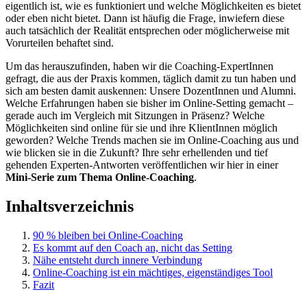
eigentlich ist, wie es funktioniert und welche Möglichkeiten es bietet
oder eben nicht bietet. Dann ist häufig die Frage, inwiefern diese
auch tatsächlich der Realität entsprechen oder möglicherweise mit
Vorurteilen behaftet sind.
Um das herauszufinden, haben wir die Coaching-ExpertInnen
gefragt, die aus der Praxis kommen, täglich damit zu tun haben und
sich am besten damit auskennen: Unsere DozentInnen und Alumni.
Welche Erfahrungen haben sie bisher im Online-Setting gemacht –
gerade auch im Vergleich mit Sitzungen in Präsenz? Welche
Möglichkeiten sind online für sie und ihre KlientInnen möglich
geworden? Welche Trends machen sie im Online-Coaching aus und
wie blicken sie in die Zukunft? Ihre sehr erhellenden und tief
gehenden Experten-Antworten veröffentlichen wir hier in einer
Mini-Serie zum Thema Online-Coaching
.
Inhaltsverzeichnis
90 % bleiben bei Online-Coaching
Es kommt auf den Coach an, nicht das Setting
Nähe entsteht durch innere Verbindung
Online-Coaching ist ein mächtiges, eigenständiges Tool
Fazit