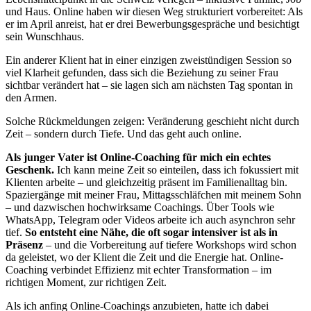
und Haus. Online haben wir diesen Weg strukturiert vorbereitet: Als
er im April anreist, hat er drei Bewerbungsgespräche und besichtigt
sein Wunschhaus.
Ein anderer Klient hat in einer einzigen zweistündigen Session so
viel Klarheit gefunden, dass sich die Beziehung zu seiner Frau
sichtbar verändert hat – sie lagen sich am nächsten Tag spontan in
den Armen.
Solche Rückmeldungen zeigen: Veränderung geschieht nicht durch
Zeit – sondern durch Tiefe. Und das geht auch online.
Als junger Vater ist Online-Coaching für mich ein echtes
Geschenk.
Ich kann meine Zeit so einteilen, dass ich fokussiert mit
Klienten arbeite – und gleichzeitig präsent im Familienalltag bin.
Spaziergänge mit meiner Frau, Mittagsschläfchen mit meinem Sohn
– und dazwischen hochwirksame Coachings. Über Tools wie
WhatsApp, Telegram oder Videos arbeite ich auch asynchron sehr
tief.
So entsteht eine Nähe, die oft sogar intensiver ist als in
Präsenz
– und die Vorbereitung auf tiefere Workshops wird schon
da geleistet, wo der Klient die Zeit und die Energie hat. Online-
Coaching verbindet Effizienz mit echter Transformation – im
richtigen Moment, zur richtigen Zeit.
Als ich anfing Online-Coachings anzubieten, hatte ich dabei