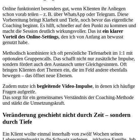
Online funktioniert besonders gut, wenn Klienten ihr Anliegen
schon vorab teilen – z. B. über WhatsApp oder Telegram. Diese
Vorbereitung bringt Klarheit und Tiefe, noch bevor das eigentliche
Coaching beginnt. Es hilft, schneller auf den Punkt zu kommen und
macht die Session deutlich wirkungsvoller. Das ist
ein klarer
Vorteil des Online-Settings
, den ich von Anfang an bewusst
genutzt habe.
Methodisch kombiniere ich oft persönliche Tiefenarbeit im 1:1 mit
optionalen Gruppencalls. Das schafft nicht nur zusätzliche Impulse,
sondern fördert auch den Austausch unter Gleichgesinnten. Oft
bringen Klienten dort Themen ein, die im Feld andere ebenfalls
bewegen – das öffnet neue Ebenen.
Zudem nutze ich
begleitende Video-Impulse
, in denen ich häufige
Fragen aufgreife.
Das sorgt für ein gemeinsames Verständnis der Coaching-Methode
und stärkt die Umsetzungskraft.
Veränderung geschieht nicht durch Zeit – sondern
durch Tiefe
Ein Klient wollte einmal innerhalb von zwölf Wochen seinen
Lebensmittelpunkt in die Schweiz verlegen – inklusive Familie, Job