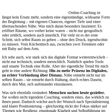
Online-Coaching ist
längst kein Ersatz mehr, sondern eine eigenständige, wirksame Form
der Begleitung – mit eigenen Chancen, eigener Tiefe und einer
überraschenden Nähe. Was mich daran besonders fasziniert: Es
eröffnet Räume, wo vorher keine waren – nicht nur geografisch
oder zeitlich, sondern auch innerlich. Für viele ist es der erste
Schritt, sich selbst Raum zu geben – ohne den Druck, irgendwohin
zu müssen. Vom Küchentisch aus, zwischen zwei Terminen oder
mit Baby auf dem Arm.
Ich sehe auch, wie stark sich das digitale Format weiterentwickelt –
nicht nur technisch, sondern menschlich. Natürlich spielen Tools
und smarte Technik eine Rolle. Aber der eigentliche Trend für mich
geht in eine andere Richtung:
Hin zu mehr Präsenz im Digitalen,
zu echter Verbindung über Distanz.
Nähe entsteht nicht nur im
selben Raum – sie entsteht durch Haltung, durch echtes Dasein,
durch den Mut, sich aufeinander einzulassen.
Was sich ebenfalls verändert:
Menschen suchen heute gezielter.
Sie wollen nicht irgendein Coaching, sondern eines, das wirklich zu
ihnen passt. Dadurch wächst auch der Wunsch nach Spezialisierung
und klarer Positionierung – gleichzeitig rückt der Fokus stärker auf
Themen wie Resilienz, emotionale Klarheit und Selbstführung im